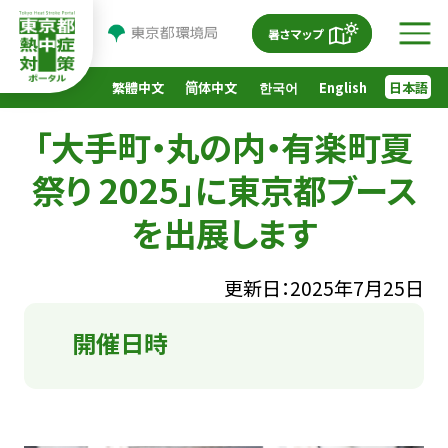
暑さマップ
メ
ニ
繁體中文
简体中文
한국어
English
日本語
ュ
ー
「大手町・丸の内・有楽町夏
を
祭り 2025」に東京都ブース
開
く
を出展します
更新日：2025年7月25日
開催日時