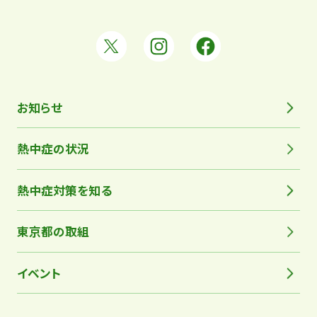
X
Instagram
Facebook
で
で
で
シ
シ
シ
お知らせ
ェ
ェ
ェ
ア
ア
ア
熱中症の状況
す
す
す
る
る
る
熱中症対策を知る
東京都の取組
イベント